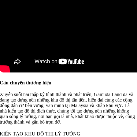
Câu chuyện thương hiệu
Xuyên suốt hai thập kỷ hình thành và phát triển, Gamuda Land đã và
đang tạo dựng nên những khu đô thị tân tiến, hiện đại cùng các cộng
đồng dân cư bền vững, văn minh tại Malaysia và khắp khu vực. Là
nhà kiến tạo đô thị đích thực, chúng tôi tạo dựng nên những không
gian sống lý tưởng, nơi bạn gọi là nhà, khát khao được thuộc về, cùng
trưởng thành và gắn bó trọn đờ.
KIẾN TẠO KHU ĐÔ THỊ LÝ TƯỞNG