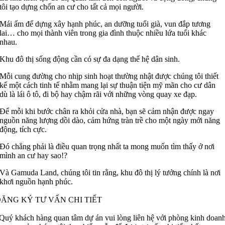
tôi tạo dựng chốn an cư cho tất cả mọi người.
Mái ấm để dựng xây hạnh phúc, an dưỡng tuổi già, vun đắp tương
lai… cho mọi thành viên trong gia đình thuộc nhiều lứa tuổi khác
nhau.
Khu đô thị sống động cần có sự đa dạng thế hệ dân sinh.
Mỗi cung đường cho nhịp sinh hoạt thường nhật được chúng tôi thiết
kế một cách tinh tế nhằm mang lại sự thuận tiện mỹ mãn cho cư dân
dù là lái ô tô, đi bộ hay chậm rãi với những vòng quay xe đạp.
Để mỗi khi bước chân ra khỏi cửa nhà, bạn sẽ cảm nhận được ngay
nguồn năng lượng dồi dào, cảm hứng tràn trề cho một ngày mới năng
động, tích cực.
Đó chẳng phải là điều quan trọng nhất ta mong muốn tìm thấy ở nơi
mình an cư hay sao!?
Và Gamuda Land, chúng tôi tin rằng, khu đô thị lý tưởng chính là nơi
khơi nguồn hạnh phúc.
ĂNG KÝ TƯ VẤN CHI TIẾT
Quý khách hàng quan tâm dự án vui lòng liên hệ với phòng kinh doan