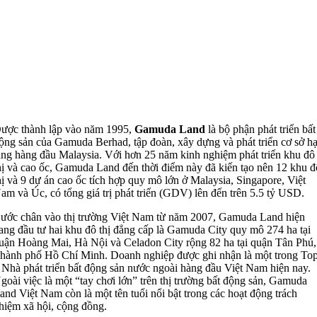
ược thành lập vào năm 1995,
Gamuda Land
là bộ phận phát triển bất
ộng sản của Gamuda Berhad, tập đoàn, xây dựng và phát triển cơ sở h
ầng hàng đầu Malaysia. Với hơn 25 năm kinh nghiệm phát triển khu đô
hị và cao ốc, Gamuda Land đến thời điểm này đã kiến tạo nên 12 khu đ
hị và 9 dự án cao ốc tích hợp quy mô lớn ở Malaysia, Singapore, Việt
am và Úc, có tổng giá trị phát triển (GDV) lên đến trên 5.5 tỷ USD.
ước chân vào thị trường Việt Nam từ năm 2007, Gamuda Land hiện
ang đầu tư hai khu đô thị đẳng cấp là Gamuda City quy mô 274 ha tại
uận Hoàng Mai, Hà Nội và Celadon City rộng 82 ha tại quận Tân Phú,
hành phố Hồ Chí Minh. Doanh nghiệp được ghi nhận là một trong To
 Nhà phát triển bất động sản nước ngoài hàng đầu Việt Nam hiện nay.
goài việc là một “tay chơi lớn” trên thị trường bất động sản, Gamuda
and Việt Nam còn là một tên tuổi nổi bật trong các hoạt động trách
hiệm xã hội, cộng đồng.