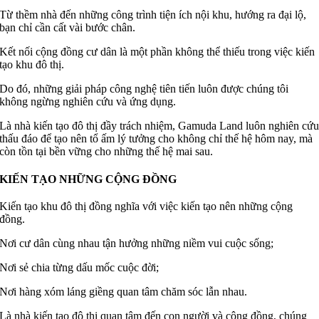
Từ thềm nhà đến những công trình tiện ích nội khu, hướng ra đại lộ,
bạn chỉ cần cất vài bước chân.
Kết nối cộng đồng cư dân là một phần không thể thiếu trong việc kiến
tạo khu đô thị.
Do đó, những giải pháp công nghệ tiên tiến luôn được chúng tôi
không ngừng nghiên cứu và ứng dụng.
Là nhà kiến tạo đô thị đầy trách nhiệm, Gamuda Land luôn nghiên cứ
thấu đáo để tạo nên tổ ấm lý tưởng cho không chỉ thế hệ hôm nay, mà
còn tồn tại bền vững cho những thế hệ mai sau.
KIẾN TẠO NHỮNG CỘNG ĐỒNG
Kiến tạo khu đô thị đồng nghĩa với việc kiến tạo nên những cộng
đồng.
Nơi cư dân cùng nhau tận hưởng những niềm vui cuộc sống;
Nơi sẻ chia từng dấu mốc cuộc đời;
Nơi hàng xóm láng giềng quan tâm chăm sóc lẫn nhau.
Là nhà kiến tạo đô thị quan tâm đến con người và cộng đồng, chúng