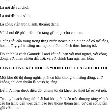
Là nơi để vui chơi;
Là nơi để mua sắm;
Là công viên trong lành, thoáng đãng;
Và là nơi để phát triển nền tảng giáo dục cho con em.
Chúng tôi cẩn trọng trong từng bước hoạch định dự án để có thể tổng
hòa những giá trị sống mà một khu đô thị đích thực hướng tới.
Đó chính là cách Gamuda Land kết nối bạn với mọi người, với cộng
đồng, với thiên nhiên đất trời, và với chính bản ngã tâm hồn.
CỘNG ĐỒNG KẾT NỐI LÀ “HỒN CỐT” CỦA KHU ĐÔ THỊ
Một khu đô thị đúng nghĩa phải có bầu không khí sống động, chứ
không chỉ đơn thuần là cơ sở hạ tầng.
Để thực hiện được điều đó, chúng tôi đã khéo léo thiết kế sự kết nối.
Từ quy hoạch tổng thể phải hài hòa giữa kiến trúc thượng tầng và kết
cấu hạ tầng, đến việc đảm bảo lưu thông thuận tiện, cư dân sống gần
gũi với nhau.