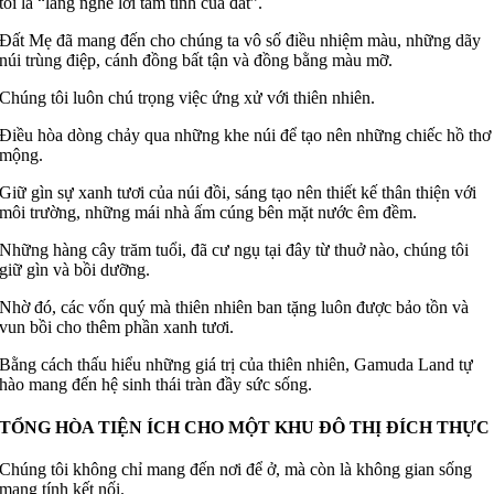
tôi là “lắng nghe lời tâm tình của đất”.
Đất Mẹ đã mang đến cho chúng ta vô số điều nhiệm màu, những dãy
núi trùng điệp, cánh đồng bất tận và đồng bằng màu mỡ.
Chúng tôi luôn chú trọng việc ứng xử với thiên nhiên.
Điều hòa dòng chảy qua những khe núi để tạo nên những chiếc hồ thơ
mộng.
Giữ gìn sự xanh tươi của núi đồi, sáng tạo nên thiết kế thân thiện với
môi trường, những mái nhà ấm cúng bên mặt nước êm đềm.
Những hàng cây trăm tuổi, đã cư ngụ tại đây từ thuở nào, chúng tôi
giữ gìn và bồi dưỡng.
Nhờ đó, các vốn quý mà thiên nhiên ban tặng luôn được bảo tồn và
vun bồi cho thêm phần xanh tươi.
Bằng cách thấu hiểu những giá trị của thiên nhiên, Gamuda Land tự
hào mang đến hệ sinh thái tràn đầy sức sống.
TỔNG HÒA TIỆN ÍCH CHO MỘT KHU ĐÔ THỊ ĐÍCH THỰC
Chúng tôi không chỉ mang đến nơi để ở, mà còn là không gian sống
mang tính kết nối.