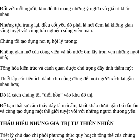
Đối với mỗi người, khu đô thị mang những ý nghĩa và giá trị khác
nhau.
Nhưng tựu trung lại, điều cốt yếu đó phải là nơi đem lại không gian
sống tuyệt vời cùng trải nghiệm sống viên mãn.
Chúng tôi tạo dựng nơi tụ hội lý tưởng;
Không gian mở của công viên và hồ nước ôm lấy trọn vẹn những ngôi
nhà;
Tổng hòa kiến trúc và cảnh quan được chú trọng đầy tính thẩm mỹ;
Thiết lập các tiện ích dành cho cộng đồng để mọi người xích lại gần
nhau hơn;
Đó là cách chúng tôi “thổi hồn” vào khu đô thị.
Để bạn thật sự cảm thấy đây là mái ấm, khát khảo được gắn bó dài lâu
và cùng tạo dựng một thế giới tuyệt vời với những người thương yêu.
THẤU HIỂU NHỮNG GIÁ TRỊ TỪ THIÊN NHIÊN
Triết lý chủ đạo chi phối phương thức quy hoạch tổng thể của chúng