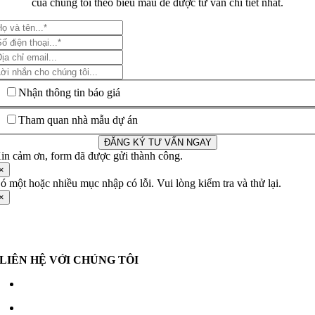
của chúng tôi theo biểu mẫu để được tư vấn chi tiết nhất.
Nhận thông tin báo giá
Tham quan nhà mẫu dự án
ĐĂNG KÝ TƯ VẤN NGAY
in cảm ơn, form đã được gửi thành công.
×
ó một hoặc nhiều mục nhập có lỗi. Vui lòng kiểm tra và thử lại.
×
LIÊN HỆ VỚI CHÚNG TÔI
Hotline:
0975 769 123
Email:
sale@central-residence.com