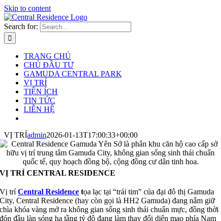
Skip to content
Search for:
TRANG CHỦ
CHỦ ĐẦU TƯ
GAMUDA CENTRAL PARK
VỊ TRÍ
TIỆN ÍCH
TIN TỨC
LIÊN HỆ
VỊ TRÍ
admin
2026-01-13T17:00:33+00:00
VỊ TRÍ CENTRAL RESIDENCE
Vị trí
Central Residence
t
ọa lạc tại “trái tim” của đại đô thị Gamuda
City, Central Residence (hay còn gọi là HH2 Gamuda) đang nắm giữ
chìa khóa vàng mở ra không gian sống sinh thái chuẩn mực, đồng thời
đón đầu làn sóng hạ tầng tỷ đô đang làm thay đổi diện mạo phía Nam