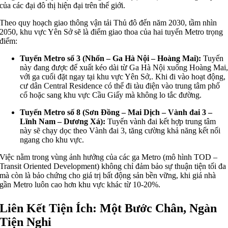
của các đại đô thị hiện đại trên thế giới.
Theo quy hoạch giao thông vận tải Thủ đô đến năm 2030, tầm nhìn
2050, khu vực Yên Sở sẽ là điểm giao thoa của hai tuyến Metro trọng
điểm:
Tuyến Metro số 3 (Nhổn – Ga Hà Nội – Hoàng Mai):
Tuyến
này đang được để xuất kéo dài từ Ga Hà Nội xuống Hoàng Mai
với ga cuối đặt ngay tại khu vực Yên Sở,. Khi đi vào hoạt động,
cư dân Central Residence có thể đi tàu điện vào trung tâm phố
cổ hoặc sang khu vực Cầu Giấy mà không lo tắc đường.
Tuyến Metro số 8 (Sơn Đồng – Mai Dịch – Vành đai 3 –
Lĩnh Nam – Dương Xá):
Tuyến vành đai kết hợp trung tâm
này sẽ chạy dọc theo Vành đai 3, tăng cường khả năng kết nối
ngang cho khu vực.
Việc nằm trong vùng ảnh hưởng của các ga Metro (mô hình TOD –
Transit Oriented Development) không chỉ đảm bảo sự thuận tiện tối đa
mà còn là bảo chứng cho giá trị bất động sản bền vững, khi giá nhà
gần Metro luôn cao hơn khu vực khác từ 10-20%.
Liên Kết Tiện Ích: Một Bước Chân, Ngàn
Tiện Nghi