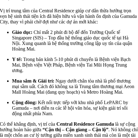
Vị trí trung tâm của Central Residence giúp cư dân thừa hưởng trọn
vẹn hệ sinh thái tiện ích đã hiện hữu và vận hành ổn định của Gamuda
City, thay vì phải chờ đợi như các dự án mới khác:
Giáo dục:
Chỉ mất 2 phút đi bộ để đến Trường Quốc tế
Singapore (SIS) – Top đầu hệ thống giáo dục quốc tế tại Hà
Nội.
Xung quanh là hệ thống trường công lập uy tín của quận
Hoàng Mai.
Y tế:
Trong bán kính 5-10 phút di chuyển là Bệnh viện Bạch
Mai, Bệnh viện Việt Pháp, Bệnh viện Tai Mũi Họng Trung
ương.
Mua sắm & Giải trí:
Ngay dưới chân tòa nhà là phố thương
mại sầm uất. Cách đó không xa là Trung tâm thương mại Aeon
Mall Hoàng Mai (đang quy hoạch) và Metro Hoàng Mai.
Cộng đồng:
Kết nối trực tiếp với khu nhà phố LePARC by
Gamuda – nơi diễn ra các lễ hội văn hóa, sự kiện giải trí sôi
động nhất phía Nam.
Có thể khẳng định, vị trí của
Central Residence Gamuda
là sự cộng
hưởng hoàn hảo giữa
“Cận thị – Cận giang – Cận lộ”
. Nó không chỉ
là một chốn an cư lý tưởng giữa miền xanh sinh thái mà còn là một tài