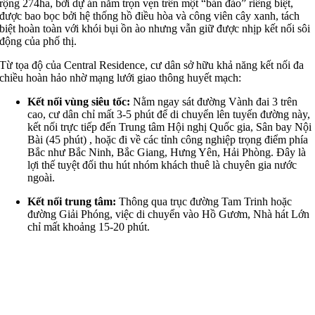
rộng 274ha, bởi dự án nằm trọn vẹn trên một “bán đảo” riêng biệt,
được bao bọc bởi hệ thống hồ điều hòa và công viên cây xanh, tách
biệt hoàn toàn với khói bụi ồn ào nhưng vẫn giữ được nhịp kết nối sôi
động của phố thị.
Từ tọa độ của Central Residence, cư dân sở hữu khả năng kết nối đa
chiều hoàn hảo nhờ mạng lưới giao thông huyết mạch:
Kết nối vùng siêu tốc:
Nằm ngay sát đường Vành đai 3 trên
cao, cư dân chỉ mất 3-5 phút để di chuyển lên tuyến đường này,
kết nối trực tiếp đến Trung tâm Hội nghị Quốc gia, Sân bay Nội
Bài (45 phút)
, hoặc đi về các tỉnh công nghiệp trọng điểm phía
Bắc như Bắc Ninh, Bắc Giang, Hưng Yên, Hải Phòng.
Đây là
lợi thế tuyệt đối thu hút nhóm khách thuê là chuyên gia nước
ngoài.
Kết nối trung tâm:
Thông qua trục đường Tam Trinh hoặc
đường Giải Phóng, việc di chuyển vào Hồ Gươm, Nhà hát Lớn
chỉ mất khoảng 15-20 phút.