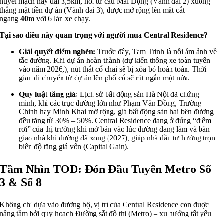
huyết mạch này dài 3,5km, nối từ cầu Mai Động (Vành đai 2) xuống
thẳng mặt tiền dự án (Vành đai 3), được mở rộng lên mặt cắt
ngang
40m
với 6 làn xe chạy.
Tại sao điều này quan trọng với người mua Central Residence?
Giải quyết điểm nghẽn:
Trước đây, Tam Trinh là nỗi ám ảnh về
tắc đường. Khi dự án hoàn thành (dự kiến thông xe toàn tuyến
vào năm 2026,), nút thắt cổ chai sẽ bị xóa bỏ hoàn toàn. Thời
gian di chuyển từ dự án lên phố cổ sẽ rút ngắn một nửa.
Quy luật tăng giá:
Lịch sử bất động sản Hà Nội đã chứng
minh, khi các trục đường lớn như Phạm Văn Đồng, Trường
Chinh hay Minh Khai mở rộng, giá bất động sản hai bên đường
đều tăng từ 30% – 50%. Central Residence đang ở đúng “điểm
rơi” của thị trường khi mở bán vào lúc đường đang làm và bàn
giao nhà khi đường đã xong (2027), giúp nhà đầu tư hưởng trọn
biên độ tăng giá vốn (Capital Gain).
Tầm Nhìn TOD: Đón Đầu Tuyến Metro Số
3 & Số 8
Không chỉ dựa vào đường bộ, vị trí của Central Residence còn được
nâng tầm bởi quy hoạch Đường sắt đô thị (Metro) – xu hướng tất yếu